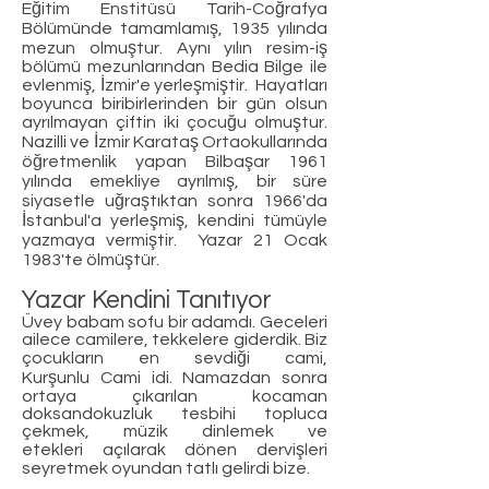
Eğitim Enstitüsü Tarih-Coğrafya
Bölümünde tamamlamış, 1935 yılında
mezun olmuştur. Aynı yılın resim-iş
bölümü mezunlarından Bedia Bilge ile
evlenmiş, İzmir'e yerleşmiştir. Hayatları
boyunca biribirlerinden bir gün olsun
ayrılmayan çiftin iki çocuğu olmuştur.
Nazilli ve İzmir Karataş Ortaokullarında
öğretmenlik yapan Bilbaşar 1961
yılında emekliye ayrılmış, bir süre
siyasetle uğraştıktan sonra 1966'da
İstanbul'a yerleşmiş, kendini tümüyle
yazmaya vermiştir. Yazar 21 Ocak
1983'te ölmüştür.
Yazar Kendini Tanıtıyor
Üvey babam sofu bir adamdı. Geceleri
ailece camilere, tekkelere giderdik. Biz
çocukların en sevdiği cami,
Kurşunlu Cami idi. Namazdan sonra
ortaya çıkarılan kocaman
doksandokuzluk tesbihi topluca
çekmek, müzik dinlemek ve
etekleri açılarak dönen dervişleri
seyretmek oyundan tatlı gelirdi bize.