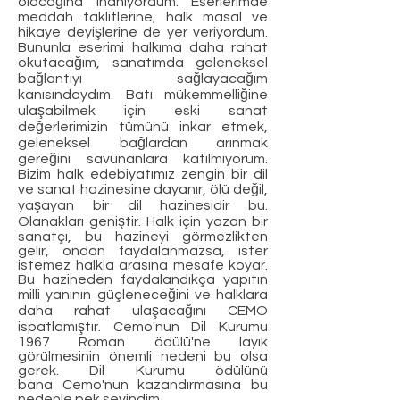
olacağına inanıyordum. Eserlerimde
meddah taklitlerine, halk masal ve
hikaye deyişlerine de yer veriyordum.
Bununla eserimi halkıma daha rahat
okutacağım, sanatımda geleneksel
bağlantıyı sağlayacağım
kanısındaydım. Batı mükemmelliğine
ulaşabilmek için eski sanat
değerlerimizin tümünü inkar etmek,
geleneksel bağlardan arınmak
gereğini savunanlara katılmıyorum.
Bizim halk edebiyatımız zengin bir dil
ve sanat hazinesine dayanır, ölü değil,
yaşayan bir dil hazinesidir bu.
Olanakları geniştir. Halk için yazan bir
sanatçı, bu hazineyi görmezlikten
gelir, ondan faydalanmazsa, ister
istemez halkla arasına mesafe koyar.
Bu hazineden faydalandıkça yapıtın
milli yanının güçleneceğini ve halklara
daha rahat ulaşacağını CEMO
ispatlamıştır. Cemo'nun Dil Kurumu
1967 Roman ödülü'ne layık
görülmesinin önemli nedeni bu olsa
gerek. Dil Kurumu ödülünü
bana Cemo'nun kazandırmasına bu
nedenle pek sevindim.