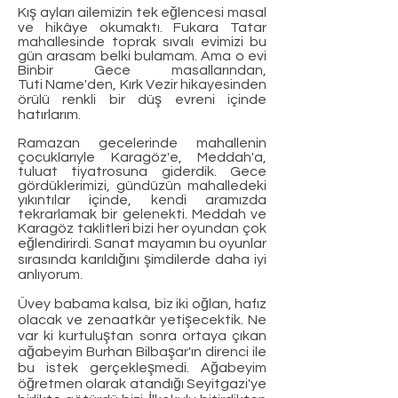
Kış ayları ailemizin tek eğlencesi masal
ve hikâye okumaktı. Fukara Tatar
mahallesinde toprak sıvalı evimizi bu
gün arasam belki bulamam. Ama o evi
Binbir Gece masallarından,
Tuti Name'den, Kırk Vezir hikayesinden
örülü renkli bir düş evreni içinde
hatırlarım.
Ramazan gecelerinde mahallenin
çocuklarıyle Karagöz'e, Meddah'a,
tuluat tiyatrosuna giderdik. Gece
gördüklerimizi, gündüzün mahalledeki
yıkıntılar içinde, kendi aramızda
tekrarlamak bir gelenekti. Meddah ve
Karagöz taklitleri bizi her oyundan çok
eğlendirirdi. Sanat mayamın bu oyunlar
sırasında karıldığını şimdilerde daha iyi
anlıyorum.
Üvey babama kalsa, biz iki oğlan, hafız
olacak ve zenaatkâr yetişecektik. Ne
var ki kurtuluştan sonra ortaya çıkan
ağabeyim Burhan Bilbaşar'ın direnci ile
bu istek gerçekleşmedi. Ağabeyim
öğretmen olarak atandığı Seyitgazi'ye