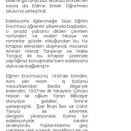
birlikte götürdü bizi. İlkokulu bitirdikten
sonra da Edirne Erkek Öğretmen
okulu'na yerleştirdi.
Edebiyatla ilgilenmeğe Gazi Eğitim
Enstitüsü öğrenim yıllarımda başladım,
o sırada yabancı dilden çevrilen
natüralist ve realist hikaye ve
romanlar gözde olduğundan bu tür
kitaplar elimizden düşmezdi. Hocamız
Ahmet Hamdi Tanpınar ve Hakkı
Tonguç ile bu kitaplar üzerinde
yaptığımız konuşmalar beni edebiyata
daha sıkı bağlamıştır.
Eğitim Enstitüsü'nü 1935'de bitirdim.
Aynı yılın resim - iş bölümü
mezunlarından Bedia Bilge'yle
evlendim. 1937'de ilk hikayem Çımacı
Hasan ile oğlum Taran Bilbaşar
dünyaya geldiler, İzmir'e
yerleşmiştik. Şair İlhan İleri ve Cahit
Tanyol ile ARAMAK
dergisini çıkarıyorduk. Evimiz bir
edebiyatçılar lokalini
andırıyordu. Toplantılarımız geç
vakitlere dek sürerdi. Yazdığımız şiir ve