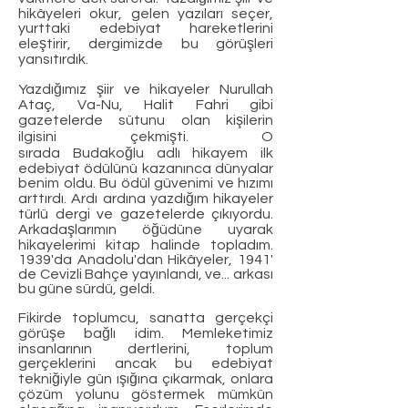
hikâyeleri okur, gelen yazıları seçer,
yurttaki edebiyat hareketlerini
eleştirir, dergimizde bu görüşleri
yansıtırdık.
Yazdığımız şiir ve hikayeler Nurullah
Ataç, Va-Nu, Halit Fahri gibi
gazetelerde sütunu olan kişilerin
ilgisini çekmişti. O
sırada Budakoğlu adlı hikayem ilk
edebiyat ödülünü kazanınca dünyalar
benim oldu. Bu ödül güvenimi ve hızımı
arttırdı. Ardı ardına yazdığım hikayeler
türlü dergi ve gazeteler­de çıkıyordu.
Arkadaşlarımın öğüdüne uyarak
hikayelerimi kitap halinde topladım.
1939'da Anadolu'dan Hikâyeler, 1941'
de Cevizli Bahçe yayınlandı, ve... arkası
bu güne sürdü, geldi.
Fikirde toplumcu, sanatta gerçekçi
görüşe bağlı idim. Memleketimiz
insanlarının dertlerini, toplum
gerçeklerini ancak bu edebiyat
tekniğiyle gün ışığına çıkarmak, onlara
çözüm yolunu göstermek mümkün